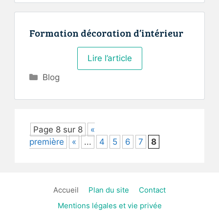
Formation décoration d’intérieur
Lire l’article
Catégories
Blog
Page 8 sur 8
«
première
«
...
4
5
6
7
8
Accueil
Plan du site
Contact
Mentions légales et vie privée