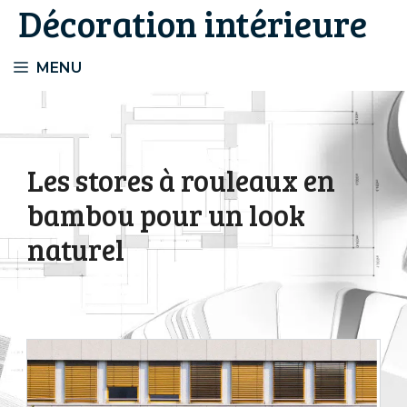
Décoration intérieure
Aller
au
contenu
MENU
Les stores à rouleaux en
bambou pour un look
naturel