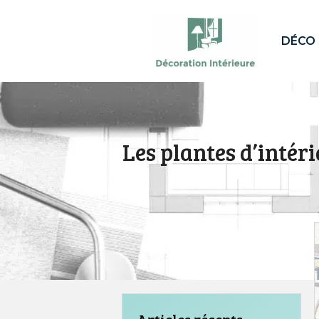
Aller
au
DÉCO 
contenu
Les plantes d’inté
Articles récents